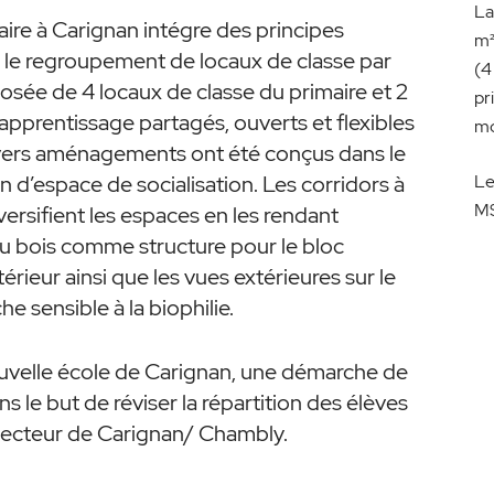
La
aire à Carignan intégre des principes
m²
le regroupement de locaux de classe par
(4
ée de 4 locaux de classe du primaire et 2
pr
’apprentissage partagés, ouverts et flexibles
mo
vers aménagements ont été conçus dans le
on d’espace de socialisation. Les corridors à
Le
M$
versifient les espaces en les rendant
 du bois comme structure pour le bloc
eur ainsi que les vues extérieures sur le
 sensible à la biophilie.
 nouvelle école de Carignan, une démarche de
s le but de réviser la répartition des élèves
 secteur de Carignan/ Chambly.