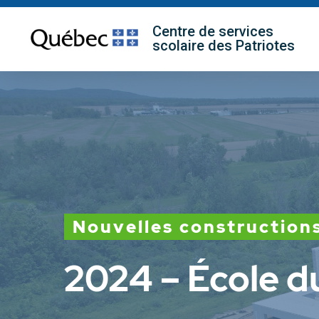
Skip
Centre de services
to
scolaire des Patriotes
main
content
Nouvelles construction
2024 – École d