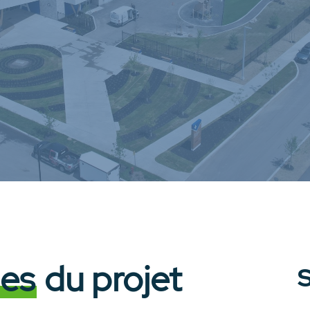
nes
du projet
S