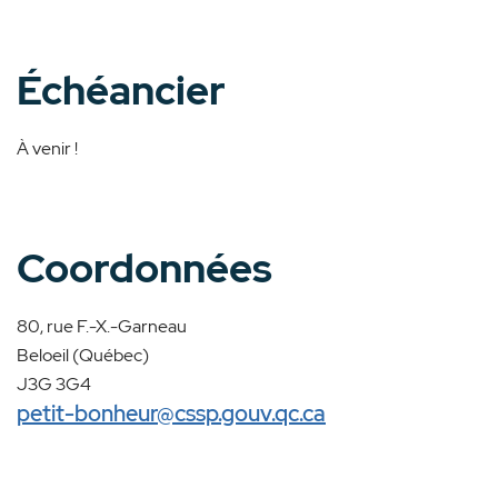
Échéancier
À venir !
Coordonnées
80, rue F.-X.-Garneau
Beloeil (Québec)
J3G 3G4
petit-bonheur@cssp.gouv.qc.ca