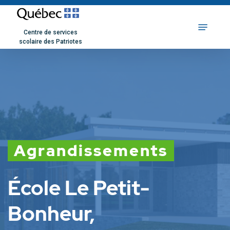
Skip
to
Centre de services
main
scolaire des Patriotes
content
Agrandissements
École Le Petit-
Bonheur,